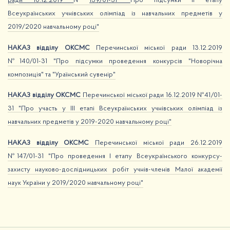
ради 10.12.2019
№
139/01-31 "
Про підсумки ІІ етапу
Всеукраїнських учнівських олімпіад із навчальних предметів у
2019/2020 навчальному році"
НАКАЗ відділу ОКСМС
Перечинської міської ради 13.12.2019
№140/01-31 "Про підсумки проведення конкурсів "Новорічна
композиція" та "Ураїнський сувенір"
НАКАЗ відділу ОКСМС
Перечинської міської ради 16.12.2019 №41/01-
31 "Про участь у ІІІ етапі Всеукраїнських учнівських олімпіад із
навчальних предметів у 2019-2020 навчальному році"
НАКАЗ відділу ОКСМС
Перечинської міської ради 26.12.2019
№147/01-31 "Про проведення І етапу Всеукраїнського конкурсу-
захисту науково-дослідницьких робіт учнів-членів Малої академії
наук України у 2019/2020 навчальному році"