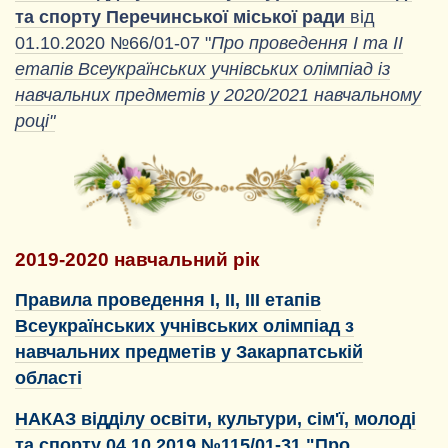
та спорту Перечинської міської ради
від
01.10.2020 №66/01-07 "
Про проведення І та ІІ
етапів
Всеукраїнських учнівських олімпіад
із
навчальних предметів
у 2020/2021 навчальному
році"
2019-2020 навчальний рік
Правила проведення І, ІІ, ІІІ етапів
Всеукраїнських учнівських олімпіад з
навчальних предметів у Закарпатській
області
НАКАЗ відділу освіти, культури, сім'ї, молоді
та спорту 04.10.2019 №115/01-31 "Про