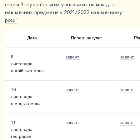
етапів Всеукраїнських учнівських олімпіад із
навчальних предметів у 2021/2022 навчальному
році"
Дата
Попер. результ.
Рі
8
завант.
завант.
листопада
англійська мова
10
завант.
завант.
листопада
німецька мова
11
завант.
завант
.
листопада
географія