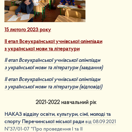
15 лютого 2023 року
ІІ етап Всеукраї
нської учнівської олімпіади
з української мови та літератури
ІІ етап Всеукраїнської учнівської олімпіади
з української мови та літератури (завдання)
ІІ етап Всеукраїнської учнівської олімпіади
з української мови та літератури (відповіді)
2021-2022 навчальний рік
НАКАЗ відділу освіти, культури, сімї, молоді та
спорту Перечинської міської ради
від 08.09.2021
№37/01-07 "Про проведення І та ІІ