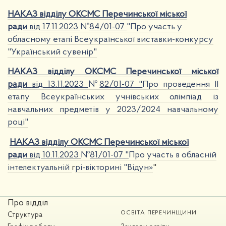
НАКАЗ відділу ОКСМС Перечинської міської
ради
ві
д
17.11.2023
№
84/01-07
"Про участь у
обласному етапі Всеукраїнської виставки-конкурсу
"Український сувенір"
НАКАЗ відділу ОКСМС Перечинської міської
ради
ві
д
13.11.2023
№
82/01-07 "
Про проведення ІІ
етапу Всеукраїнських учнівських олімпіад із
навчальних предметів у 2023/2024 навчальному
році"
НАКАЗ відділу ОКСМС Перечинської міської
ради
від 10.11.2023
№
81/01-07 "
Про участь в обласній
інтелектуальній
г
рі-вікторині "Відун»
"
Про відділ
ОСВІТА ПЕРЕЧИНЩИНИ
Структура