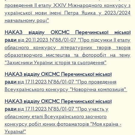
проведення ІІ етапу XXIV Міжнародного конкурсу з
української мови імені Петра Яцика у 2023/2024
навчальному році"
НАКАЗ відділу ОКСМС Перечинської міської
ради
від
20.11.2023
№88
/01-07 "Про підсумки ІІ етапу
обласного конкурсу літературних творів, творів
образотворчого мистецтва та фоторобіт на тему
"Захисники України: історія та сьогодення"
НАКАЗ відділу ОКСМС Перечинської міської
ради
ві
д 17.11.2023 №86/01-07 "Про проведення
Всеукраїнського конкурсу "Новорічна композиція"
НАКАЗ відділу ОКСМС Перечинської міської
ради
від 17.11.2023 №85/01-07 "Про участь у
обласному етапі Всеукраїнського заочного
конкурсу робіт юних фотоаматорів "Моя країна -
Україна!"