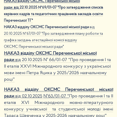
НАКАЗ відділу ОКСМС Перечинської міської
ради
від
22.10.2025 №69/01-07 "Про затвердження списків
керівних кадрів та педагогічних працівників закладів освіти
Перечинської ТГ"
НАКАЗ відділу ОКСМС Перечинської міської ради
від
20.10.2025 №67/01-07 "Про затвердження плану роботи та
графіка засідань атестаційної комісії відділу
ОКСМС Перечинської міської ради"
НАКАЗ відділу ОКСМС Перечинської міської
ради
від
20.10.2025 № 66/01-07 "Про проведення І та
ІІ етапів ХХVІ Міжнародного конкурсу з української
мови імені Петра Яцика у 2025/2026 навчальному
році"
НАКАЗ відділу ОКСМС Перечинської міської
ради
від 02.10.2025
№63/01-07 "
Про проведення І та ІІ
етапів ХVІ Міжнародного мовно-літературного
конкурсу учнівської та студентської молоді імені
Тараса Шевченка у 2025-2026 навчальному році"