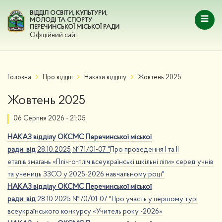
ВІДДІЛ ОСВІТИ, КУЛЬТУРИ,
МОЛОДІ ТА СПОРТУ
ПЕРЕЧИНСЬКОЇ МІСЬКОЇ РАДИ
Офіційний сайт
Головна
Про відділ
Накази відділу
Жовтень 2025
Жовтень 2025
06 Серпня 2026 - 21:05
НАКАЗ відділу ОКСМС Перечинської міської
ради
від
28.10.2025
№71/01-07 "
Про проведення І та ІІ
етапів змагань «Пліч-о-пліч всеукраїнські шкільні ліги» серед учнів
та учениць ЗЗСО у 2025-2026 навчальному році"
НАКАЗ відділу ОКСМС Перечинської міської
ради
від
28.10.2025 №70/01-07 "Про участь у першому турі
всеукраїнського конкурсу «Учитель року -2026»