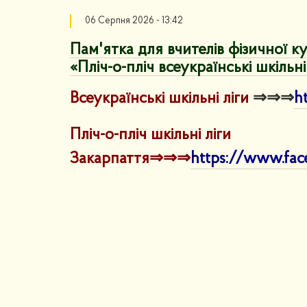
06 Серпня 2026 - 13:42
Пам'ятка для вчителів фізичної к
«Пліч-о-пліч всеукраїнські шкільні
Всеукраїнські шкільні ліги
⇒⇒⇒
ht
Пліч-о-пліч шкільні ліги
Закарпаття
⇒⇒⇒
https://www.fac