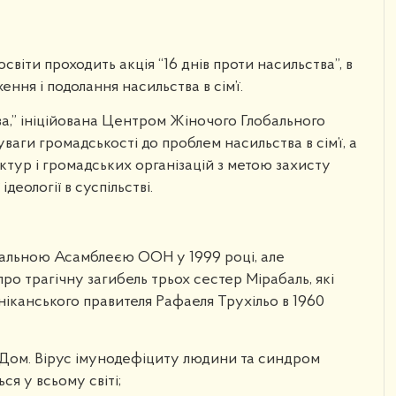
освіти проходить акція “16 днів проти насильства”, в
ння і подолання насильства в сім’ї.
а,” ініційована Центром Жіночого Глобального
ваги громадськості до проблем насильства в сім’ї, а
уктур і громадських організацій з метою захисту
еології в суспільстві.
альною Асамблеєю ООН у 1999 році, але
 про трагічну загибель трьох сестер Мірабаль, які
ніканського правителя Рафаеля Трухільо в 1960
НІДом. Вірус імунодефіциту людини та синдром
я у всьому світі;