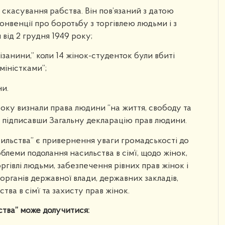
скасування рабства. Він пов’язаний з датою
енції про боротьбу з торгівлею людьми і з
від 2 грудня 1949 року;
ізанини,” коли 14 жінок-студенток були вбиті
міністками”;
ни.
оку визнали права людини “на життя, свободу та
”, підписавши Загальну декларацію прав людини.
ильства” є привернення уваги громадськості до
блеми подолання насильства в сім’ї, щодо жінок,
ргівлі людьми, забезпечення рівних прав жінок і
 органів державної влади, державних закладів,
ва в сім’ї та захисту прав жінок.
ства” може долучитися: