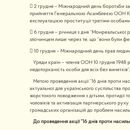
 2 грудня – Міжнародний день боротьби за 
прийняття Генеральною Асамблеєю ООН Конв
експлуатацією проституції третіми особами 
 6 грудня – річниця з дня “Монреальської р
злочинцем лише через те, що “вони були фе
 10 грудня – Міжнародний день прав люди
Уряди країн – членів ООН 10 грудня 1948 р
недоторканість особи для всіх без винятків
Метою проведення акції “16 днів проти нас
актуальної для українського суспільства про
жорстокого поводження з дітьми, протидії то
чоловіків та активізація партнерського руху
громадських організацій до проблем насильст
До проведення акції “16 днів проти насиль