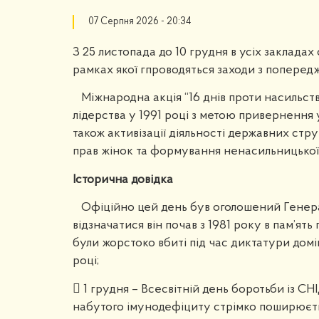
07 Серпня 2026 - 20:34
З 25 листопада до 10 грудня в усіх закладах 
рамках якої гпроводяться заходи з попередже
Міжнародна акція “16 днів проти насильств
лідерства у 1991 році з метою привернення у
також активізації діяльності державних стр
прав жінок та формування ненасильницької ід
Історична довідка
Офіційно цей день був оголошений Генер
відзначатися він почав з 1981 року в пам’ять
були жорстоко вбиті під час диктатури домі
році;
 1 грудня – Всесвітній день боротьби із С
набутого імунодефіциту стрімко поширюєтьс