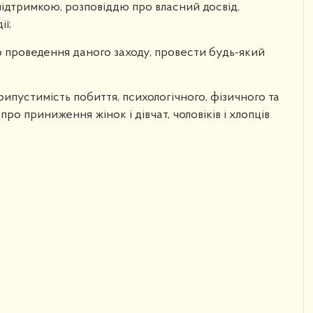
підтримкою, розповіддю про власний досвід,
ї;
до проведення даного заходу, провести будь-який
рипустимість побиття, психологічного, фізичного та
про приниження жінок і дівчат, чоловіків і хлопців