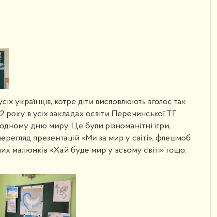
сіх українців, котре діти висловлюють вголос так
22 року в усіх закладах освіти Перечинської ТГ
одному дню миру. Це були різноманітні ігри,
ерегляд презентацій «Ми за мир у світі», флешмоб
чих малюнків «Хай буде мир у всьому світі» тощо.