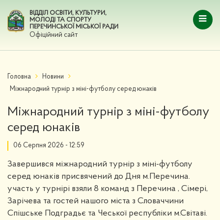
ВІДДІЛ ОСВІТИ, КУЛЬТУРИ,
МОЛОДІ ТА СПОРТУ
ПЕРЕЧИНСЬКОЇ МІСЬКОЇ РАДИ
Офіційний сайт
Головна
Новини
Міжнародний турнір з міні-футболу серед юнаків
Міжнародний турнір з міні-футболу
серед юнаків
06 Серпня 2026 - 12:59
Завершився міжнародний турнір з міні-футболу
серед юнаків присвячений до Дня м.Перечина.
участь у турнірі взяли 8 команд з Перечина , Сімері,
Зарічева та гостей нашого міста з Словаччини
Спішське Подградьє та Чеської республіки м.Світаві.