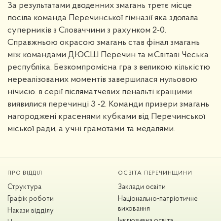
За результатами дводенних змагань третє місце
посіла команда Перечинської гімназії яка здолала
суперників з Словаччини з рахунком 2-0.
Справжньою окрасою змагань став фінал змагань
між командами ДЮСШ Перечин та м.Світаві Чеська
республіка. Безкомпромісна гра з великою кількістю
нереалізованих моментів завершилася нульовою
нічиєю. в серії післяматчевих пенальті кращими
виявилися перечинці 3 -2. Команди призери змагань
нагороджені красенями кубками від Перечинської
міської ради, а учні грамотами та медалями.
ПРО ВІДДІЛ
ОСВІТА ПЕРЕЧИНЩИНИ
Структура
Заклади освіти
Графік роботи
Національно-патріотичне
виховання
Накази відділу
Інклюзивна освіта