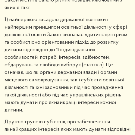
Закон містить багато різних новацій, ключовими з
яких є такі:
1) найпершою засадою державної політики і
найпершим принципом освітньої діяльності у сфері
дошкільної освіти Закон визначає «дитиноцентризм
та особистісно орієнтований підхід до розвитку
дитини відповідно до її індивідуальних
особливостей, потреб, інтересів, здібностей,
обдарувань та свободи вибору» (стаття 5). Це
означає, що як органи державної влади і органи
місцевого самоврядування, так і суб’єкти освітньої
діяльності та їхні засновники під час провадження
такої діяльності або під час управлінських рішень
мають думати про якнайкращі інтереси кожної
дитини.
Другою групою суб’єктів, про забезпечення
якнайкращих інтересів яких мають думати відповідні