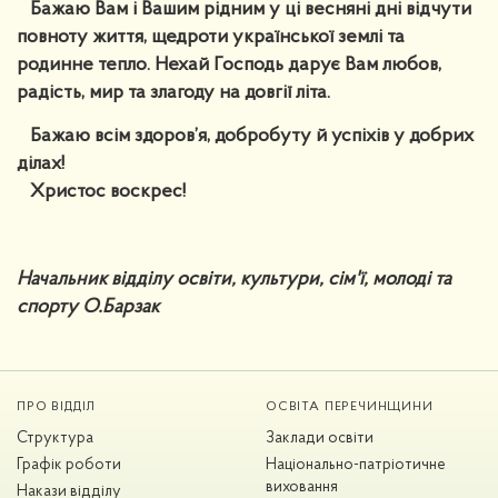
Бажаю Вам і Вашим рідним у ці весняні дні відчути
повноту життя, щедроти української землі та
родинне тепло. Нехай Господь дарує Вам любов,
радість, мир та злагоду на довгії літа.
Бажаю всім здоров’я, добробуту й успіхів у добрих
ділах!
Христос воскрес!
Начальник відділу освіти, культури, сім'ї, молоді та
спорту О.Барзак
ПРО ВІДДІЛ
ОСВІТА ПЕРЕЧИНЩИНИ
Структура
Заклади освіти
Графік роботи
Національно-патріотичне
виховання
Накази відділу