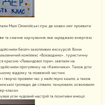
тали Малі Олімпійські ігри, де кожен зміг проявити
ве та смачне харчування, яке заряджало енергією
і здійснили безліч захопливих екскурсій. Вони
мальовничий комплекс «Воєводино» , туристичну
я красою «Лавандової гори», завітали на
дійснили прогулянку на «Камінчики». Також діти
ькому відділку та пожежній частині.
о і творчо провели час у майстерні кашпо, а також
инської громади, де співали, танцювали, освоювали
ер-класах.
рував усім чудовий настрій та позитивні емоції.