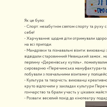
Як це було:
• Спорт: незабутнім святом спорту та руху с
себе!
• Харчування: щодня діти отримували здоро
на всі пригоди.
• Мандрівки та пізнавальні візити: вихованц
відвідали старовинний Невицький замок , 
перлину «Деренівську купіль» , помилувалис
сироварню «Перечинська мануфактура»та з
побували з повчальними візитами у поліцейс
• Культура та творчість: вихованці креативн
круто відпочили у закладах культури Переч
гончарство та брали участь у цікавих майст
• Розваги: веселий похід до кінотеатру пода