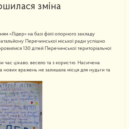
ршилася зміна
ям «Лідер» на базі філії опорного закладу
 батальйону Перечинської міської ради успішно
оровилися 130 дітей Перечинської територіальної
и час цікаво, весело та з користю. Насичена
а нових вражень не залишала місця для нудьги та