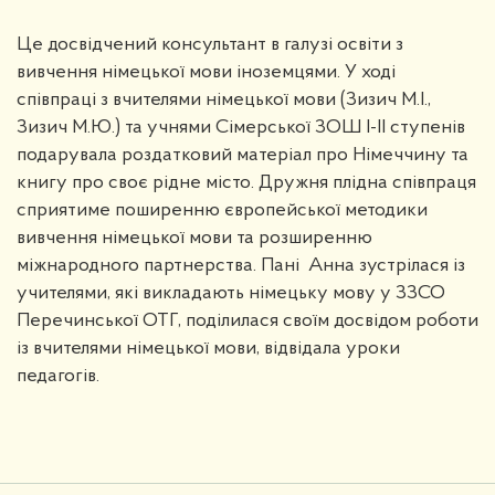
Це досвідчений консультант в галузі освіти з
вивчення німецької мови іноземцями. У ході
співпраці з вчителями німецької мови (Зизич М.І.,
Зизич М.Ю.) та учнями Сімерської ЗОШ І-ІІ ступенів
подарувала роздатковий матеріал про Німеччину та
книгу про своє рідне місто. Дружня плідна співпраця
сприятиме поширенню європейської методики
вивчення німецької мови та розширенню
міжнародного партнерства. Пані Анна зустрілася із
учителями, які викладають німецьку мову у ЗЗСО
Перечинської ОТГ, поділилася своїм досвідом роботи
із вчителями німецької мови, відвідала уроки
педагогів.