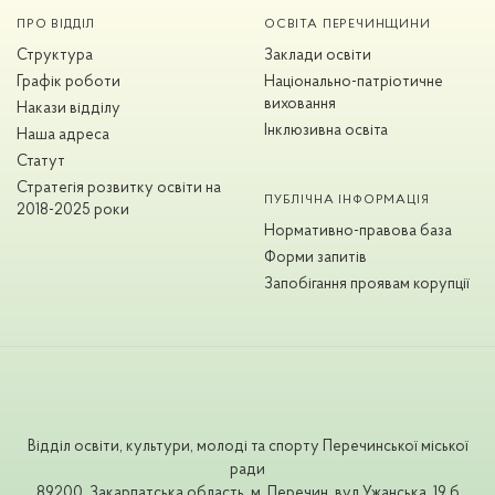
ПРО ВІДДІЛ
ОСВІТА ПЕРЕЧИНЩИНИ
Структура
Заклади освіти
Графік роботи
Національно-патріотичне
виховання
Накази відділу
Інклюзивна освіта
Наша адреса
Статут
Стратегія розвитку освіти на
ПУБЛІЧНА ІНФОРМАЦІЯ
2018-2025 роки
Нормативно-правова база
Форми запитів
Запобігання проявам корупції
Відділ освіти, культури, молоді та спорту Перечинської міської
ради
89200, Закарпатська область, м. Перечин, вул.Ужанська, 19 б