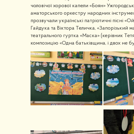
чоловічої хорової капели «Боян» Ужгородсь
аматорського оркестру народних інструмен
прозвучали українські патріотичні пісні «О
Гайдука та Віктора Теличка, «Запорізький 
театрального гуртка «Маска» (керівник Тет
композицію «Одна батьківщина, і двох не бу