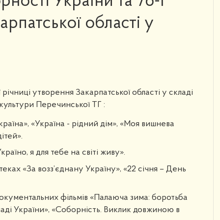
ності України та 76-ї
арпатської області у
 річниці утворення Закарпатської області у складі
 культури Перечинської ТГ :
раїна», «Україна - рідний дім», «Моя вишнева
ітей».
аїно, я для тебе на світі живу».
еках «За возз’єднану Україну», «22 січня – День
окументальних фільмів «Палаюча зима: боротьба
ладі України», «Соборність. Виклик довжиною в