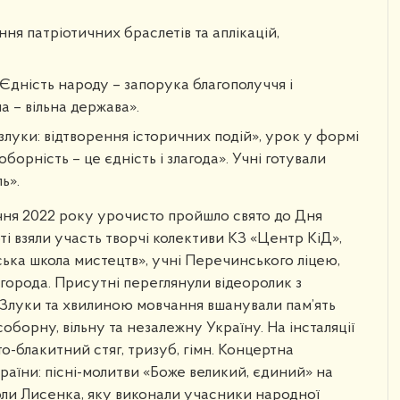
ня патріотичних браслетів та аплікацій,
Єдність народу – запорука благополуччя і
 – вільна держава».
злуки: відтворення історичних подій», урок у формі
борність – це єдність і злагода». Учні готували
ь».
січня 2022 року урочисто пройшло свято до Дня
і взяли участь творчі колективи КЗ «Центр КіД»,
ська школа мистецтв», учні Перечинського ліцею,
Ужгорода. Присутні переглянули відеоролик з
Злуки та хвилиною мовчання вшанували пам’ять
соборну, вільну та незалежну Україну. На інсталяції
то-блакитний стяг, тризуб, гімн. Концертна
раїни: пісні-молитви «Боже великий, єдиний» на
ли Лисенка, яку виконали учасники народної