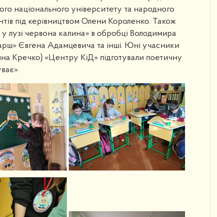
кого національного університету та народного
тів під керівництвом Олени Короленко. Також
й у лузі червона калина» в обробці Володимира
марш» Євгена Адамцевича та інші. Юні учасники
яна Кречко) «Центру КіД» підготували поетичну
ває».