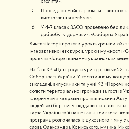
століття».
Проведено майстер-класи із виготовлен
виготовлення лепбуків.
У 4-7 класах ЗЗСО проведено бесіди «
добробуту держави»; «Соборна Україна
Вчителі історії провели уроки-хроніки «Акт 
інтерактивної екскурсії, уроки мужності «Со
проєкти «Історія єднання українських земел
На базі КЗ «Центр культури і дозвілля» 22 
Соборності України. У тематичному концерт
викладачі, випускники та учні КЗ «Перечин
солісти територіальної громади та гості з 
історичними кадрами про підписання Акту 
людей, які боролися і віддали своє життя за 
карта України та її національні символи: жов
програма розпочалася із духовного гімну Ук
слова Олександра Кониського, музика Мико