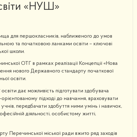
освіти «НУШ»
ища для першокласників, наближеного до умов
ільною та початковою ланками освіти – ключові
ької школи.
чинської ОТГ в рамках реалізації Концепції «Нова
ення нового Державного стандарту початкової
ньої освіти.
освіти дає можливість підготувати здобувача
-орієнтованому підході до навчання, враховувати
 учнів, передбачати здобуття ними умінь і навичок,
рофесійній діяльності, особистому житті,
спорту Перечинської міської ради вжито ряд заходів