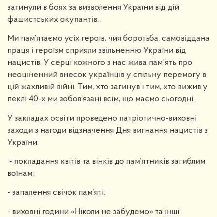
загинули в боях за визволення України від дій
фашистських окупантів.
Ми пам’ятаємо усіх героїв, чия боротьба, самовіддана
праця і героїзм сприяли звільненню України від
нацистів. У серці кожного з нас жива пам'ять про
неоціненний внесок українців у спільну перемогу в
цій жахливій війні. Тим, хто загинув і тим, хто вижив у
пеклі 40-х ми зобов’язані всім, що маємо сьогодні.
У закладах освіти проведено патріотично-виховні
заходи з нагоди відзначення Дня вигнання нацистів з
України:
- покладання квітів та вінків до пам’ятників загиблим
воїнам;
- запалення свічок пам’яті;
- виховні години «Ніколи не забудемо» та інші.